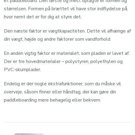
et paddleboard. Den første og mest oplagte er formen og
størrelsen. Formen på brættet vil have stor indflydelse på,
hvor nemt det er for dig at styre det.
Den næste faktor er vægtkapaciteten. Dette vil afhænge af
din vægt, højde og andre faktorer som vandforhold.
En anden vigtig faktor er materialet, som pladen er lavet af.
Der er tre hovedmaterialer – polystyren, polyethylen og
PVC-skumplader.
Endelig er der nogle ekstrafunktioner, som du måske vil
overveje, såsom finner eller håndtag, der kan gøre din
paddleboarding mere behagelig eller bekvem.
Post