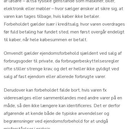
af løsøre – altså fysiske genstande som maskiner, biler,
elektronik eller møbler – hvor sælger ønsker at sikre sig, at
varen kan tages tilbage, hvis køber ikke betaler.
Forbeholdet gælder især i kreditsalg, hvor varen overdrages
før fuld betaling har fundet sted, men først overgår endeligt
til køber, når hele købesummen er betalt.
Omvendt gælder ejendomsforbehold sjældent ved salg af
forbrugsgoder til private, da forbrugerbeskyttelsesregler
ofte stiller strenge krav, og det er heller ikke gyldigt ved
salg af fast ejendom eller allerede forbrugte varer.
Derudover kan forbeholdet falde bort, hvis varen fx
videresælges eller sammenblandes med andre varer på en
måde, så den ikke længere kan identificeres. Det er derfor
afgørende at kende både de typiske anvendelser og
begrænsninger ved ejendomsforbehold for at undgå
misforståelser i praksis.