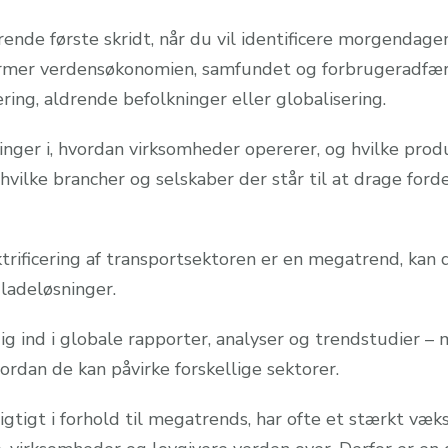
ende første skridt, når du vil identificere morgendag
ormer verdensøkonomien, samfundet og forbrugeradfær
ering, aldrende befolkninger eller globalisering.
er i, hvordan virksomheder opererer, og hvilke produk
vilke brancher og selskaber der står til at drage fordel
ektrificering af transportsektoren er en megatrend, ka
 ladeløsninger.
ig ind i globale rapporter, analyser og trendstudier –
vordan de kan påvirke forskellige sektorer.
rigtigt i forhold til megatrends, har ofte et stærkt væk