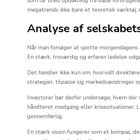
som får bred opbakning fra både forbrugere
megatrends ikke bare et teoretisk værktøj, m
Analyse af selskabets
Når man forsøger at spotte morgendagens akt
En stærk, troværdig og erfaren ledelse udg
Det handler ikke kun om, hvorvidt direktøre
strategier, tilpasse sig markedsændringer
Investorer bør derfor undersøge, hvem der s
håndteret modgang eller krisesituationer. Li
gennemførlig.
En stærk vision fungerer som et kompas, der