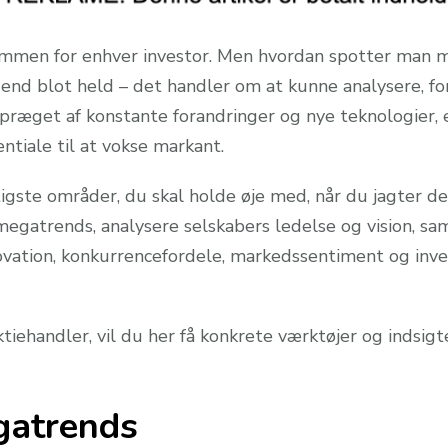
rømmen for enhver investor. Men hvordan spotter man m
nd blot held – det handler om at kunne analysere, fors
ræget af konstante forandringer og nye teknologier, e
tentiale til at vokse markant.
tigste områder, du skal holde øje med, når du jagter 
egatrends, analysere selskabers ledelse og vision, sa
vation, konkurrencefordele, markedssentiment og inves
tiehandler, vil du her få konkrete værktøjer og indsigte
gatrends