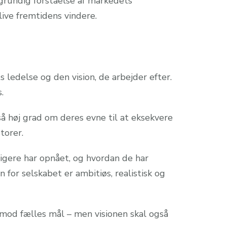
grundig forståelse af markedets
live fremtidens vindere.
 ledelse og den vision, de arbejder efter.
.
så høj grad om deres evne til at eksekvere
torer.
ligere har opnået, og hvordan de har
 for selskabet er ambitiøs, realistisk og
r mod fælles mål – men visionen skal også