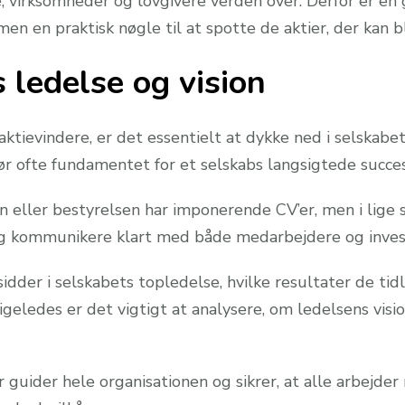
, virksomheder og lovgivere verden over. Derfor er en 
en en praktisk nøgle til at spotte de aktier, der kan b
 ledelse og vision
ievindere, er det essentielt at dykke ned i selskabets
ør ofte fundamentet for et selskabs langsigtede succes
n eller bestyrelsen har imponerende CV’er, men i lige 
 og kommunikere klart med både medarbejdere og inves
idder i selskabets topledelse, hvilke resultater de tid
geledes er det vigtigt at analysere, om ledelsens vision
 guider hele organisationen og sikrer, at alle arbejde