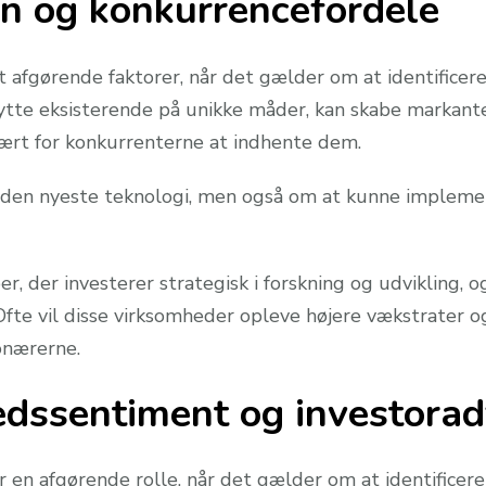
on og konkurrencefordele
t afgørende faktorer, når det gælder om at identificer
nytte eksisterende på unikke måder, kan skabe markante
ært for konkurrenterne at indhente dem.
 den nyeste teknologi, men også om at kunne implemen
r, der investerer strategisk i forskning og udvikling,
Ofte vil disse virksomheder opleve højere vækstrater o
ionærerne.
edssentiment og investora
 en afgørende rolle, når det gælder om at identificer