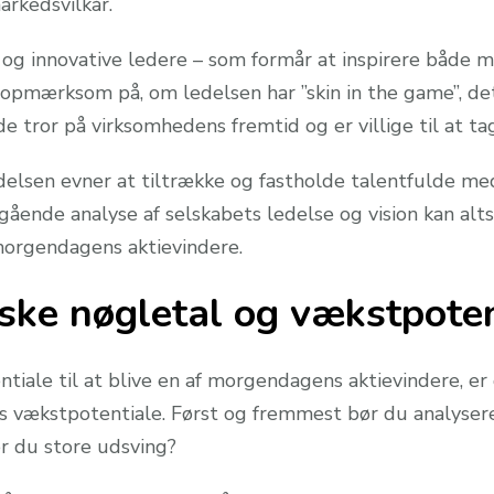
rkedsvilkår.
e og innovative ledere – som formår at inspirere både 
opmærksom på, om ledelsen har ”skin in the game”, det 
de tror på virksomhedens fremtid og er villige til at t
edelsen evner at tiltrække og fastholde talentfulde m
ende analyse af selskabets ledelse og vision kan alts
 morgendagens aktievindere.
ske nøgletal og vækstpoten
ntiale til at blive en af morgendagens aktievindere, er
 vækstpotentiale. Først og fremmest bør du analysere
er du store udsving?