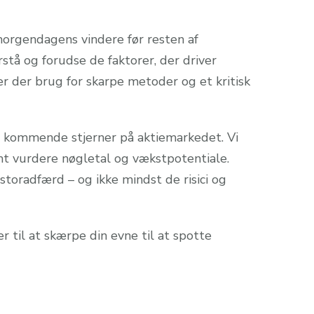
orgendagens vindere før resten af
tå og forudse de faktorer, der driver
r der brug for skarpe metoder og et kritisk
de kommende stjerner på aktiemarkedet. Vi
mt vurdere nøgletal og vækstpotentiale.
toradfærd – og ikke mindst de risici og
r til at skærpe din evne til at spotte