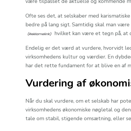
være tilpasset de aktuelle og kommende ma
Ofte ses det, at selskaber med karismatisk
bedre på lang sigt. Samtidig skal man være 
hvilket kan være et tegn på, at 
Endelig er det værd at vurdere, hvorvidt l
virksomhedens kultur og værdier. En dybdegå
har det rette fundament for at blive en af
Vurdering af økonomi
Når du skal vurdere, om et selskab har pote
virksomhedens økonomiske nøgletal og dens
tale om stabil, stigende omsætning, eller s