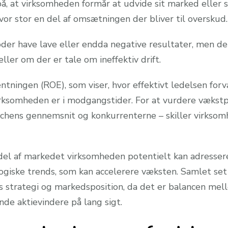
, at virksomheden formår at udvide sit marked eller s
hvor stor en del af omsætningen der bliver til overskud.
der have lave eller endda negative resultater, men det
eller om der er tale om ineffektiv drift.
ntningen (ROE), som viser, hvor effektivt ledelsen for
irksomheden er i modgangstider. For at vurdere vækstp
ens gennemsnit og konkurrenterne – skiller virksomhed
n del af markedet virksomheden potentielt kan adresse
logiske trends, som kan accelerere væksten. Samlet se
strategi og markedsposition, da det er balancen mell
nde aktievindere på lang sigt.