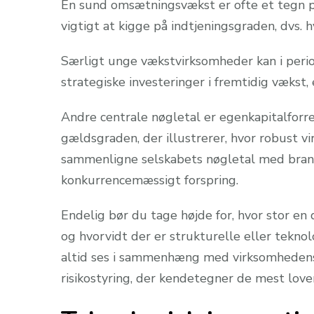
En sund omsætningsvækst er ofte et tegn på
vigtigt at kigge på indtjeningsgraden, dvs. 
Særligt unge vækstvirksomheder kan i perio
strategiske investeringer i fremtidig vækst, 
Andre centrale nøgletal er egenkapitalforre
gældsgraden, der illustrerer, hvor robust v
sammenligne selskabets nøgletal med branch
konkurrencemæssigt forspring.
Endelig bør du tage højde for, hvor stor e
og hvorvidt der er strukturelle eller tekno
altid ses i sammenhæng med virksomhedens 
risikostyring, der kendetegner de mest love