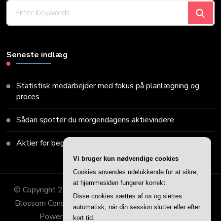
Looking
for
Something?
Seneste indlæg
Statistisk medarbejder med fokus på planlægning og
proces
Sådan spotter du morgendagens aktievindere
Aktier for begyndere: Din guide til at komme i gang
Vi bruger kun nødvendige cookies
Cookies anvendes udelukkende for at sikre,
at hjemmesiden fungerer korrekt.
© Copyright 2026
Finans Frederik
. All Rights Reserved.
Disse cookies sættes af os og slettes
Blossom Consulting | Developed By
Blossom Themes
.
automatisk, når din session slutter eller efter
Powered by
WordPress
.
Privatlivspolitik
kort tid.