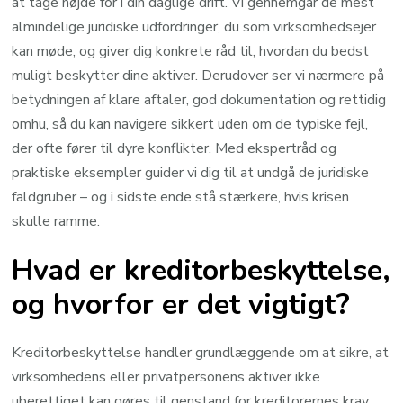
at tage højde for i din daglige drift. Vi gennemgår de mest
almindelige juridiske udfordringer, du som virksomhedsejer
kan møde, og giver dig konkrete råd til, hvordan du bedst
muligt beskytter dine aktiver. Derudover ser vi nærmere på
betydningen af klare aftaler, god dokumentation og rettidig
omhu, så du kan navigere sikkert uden om de typiske fejl,
der ofte fører til dyre konflikter. Med ekspertråd og
praktiske eksempler guider vi dig til at undgå de juridiske
faldgruber – og i sidste ende stå stærkere, hvis krisen
skulle ramme.
Hvad er kreditorbeskyttelse,
og hvorfor er det vigtigt?
Kreditorbeskyttelse handler grundlæggende om at sikre, at
virksomhedens eller privatpersonens aktiver ikke
uberettiget kan gøres til genstand for kreditorernes krav.