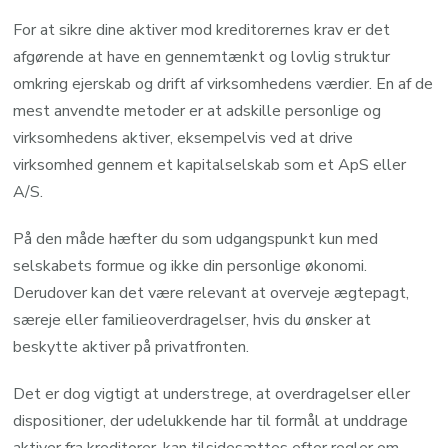
For at sikre dine aktiver mod kreditorernes krav er det
afgørende at have en gennemtænkt og lovlig struktur
omkring ejerskab og drift af virksomhedens værdier. En af de
mest anvendte metoder er at adskille personlige og
virksomhedens aktiver, eksempelvis ved at drive
virksomhed gennem et kapitalselskab som et ApS eller
A/S.
På den måde hæfter du som udgangspunkt kun med
selskabets formue og ikke din personlige økonomi.
Derudover kan det være relevant at overveje ægtepagt,
særeje eller familieoverdragelser, hvis du ønsker at
beskytte aktiver på privatfronten.
Det er dog vigtigt at understrege, at overdragelser eller
dispositioner, der udelukkende har til formål at unddrage
aktiver fra kreditorer, kan tilsidesættes efter regler om