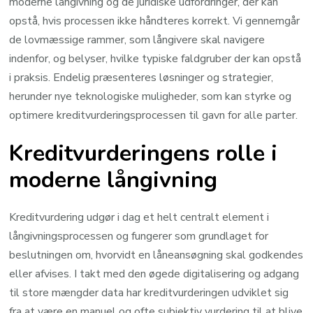
moderne långivning og de juridiske udfordringer, der kan
opstå, hvis processen ikke håndteres korrekt. Vi gennemgår
de lovmæssige rammer, som långivere skal navigere
indenfor, og belyser, hvilke typiske faldgruber der kan opstå
i praksis. Endelig præsenteres løsninger og strategier,
herunder nye teknologiske muligheder, som kan styrke og
optimere kreditvurderingsprocessen til gavn for alle parter.
Kreditvurderingens rolle i
moderne långivning
Kreditvurdering udgør i dag et helt centralt element i
långivningsprocessen og fungerer som grundlaget for
beslutningen om, hvorvidt en låneansøgning skal godkendes
eller afvises. I takt med den øgede digitalisering og adgang
til store mængder data har kreditvurderingen udviklet sig
fra at være en manuel og ofte subjektiv vurdering til at blive