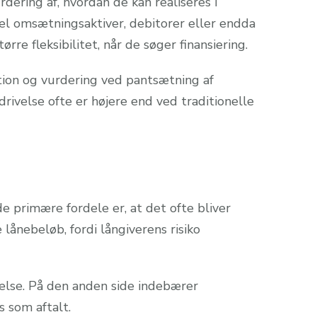
dering af, hvordan de kan realiseres i
el omsætningsaktiver, debitorer eller endda
re fleksibilitet, når de søger finansiering.
tion og vurdering ved pantsætning af
drivelse ofte er højere end ved traditionelle
de primære fordele er, at det ofte bliver
lånebeløb, fordi långiverens risiko
llelse. På den anden side indebærer
s som aftalt.