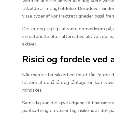
Værdien af disse aktiver kan dog være vansk
tilfælde af misligholdelse. Derudover vind
visse typer af kontraktrettigheder også frem
Det er dog vigtigt at være opmærksom på, a
immaterielle eller alternative aktiver, da ri
aktiver.
Risici og fordele ved a
Når man stiller sikkerhed for et lån, følger
lettere at opnå lån, og låntageren kan typis
mindskes.
Samtidig kan det give adgang til finansierin
pantsætning en væsentlig risiko, idet det pa