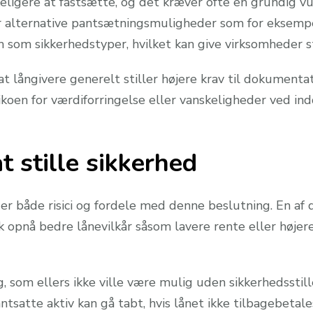
eligere at fastsætte, og det kræver ofte en grundig vur
er alternative pantsætningsmuligheder som for eksemp
 som sikkerhedstyper, hvilket kan give virksomheder stør
t långivere generelt stiller højere krav til dokumenta
sikoen for værdiforringelse eller vanskeligheder ved ind
t stille sikkerhed
 der både risici og fordele med denne beslutning. En af 
k opnå bedre lånevilkår såsom lavere rente eller højere 
g, som ellers ikke ville være mulig uden sikkerhedssti
ntsatte aktiv kan gå tabt, hvis lånet ikke tilbagebetale