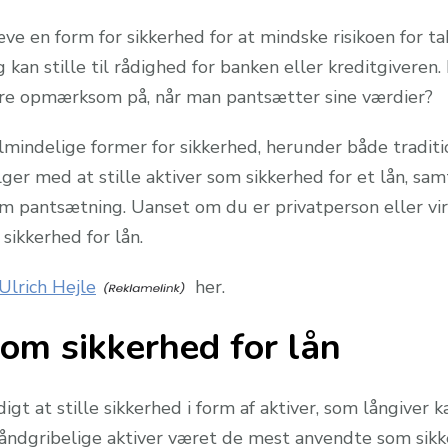
æve en form for sikkerhed for at mindske risikoen for t
g kan stille til rådighed for banken eller kreditgiveren.
ære opmærksom på, når man pantsætter sine værdier?
lmindelige former for sikkerhed, herunder både tradit
ølger med at stille aktiver som sikkerhed for et lån, sa
om pantsætning. Uanset om du er privatperson eller vir
sikkerhed for lån.
Ulrich Hejle
her.
som sikkerhed for lån
t at stille sikkerhed i form af aktiver, som långiver ka
 håndgribelige aktiver været de mest anvendte som sik