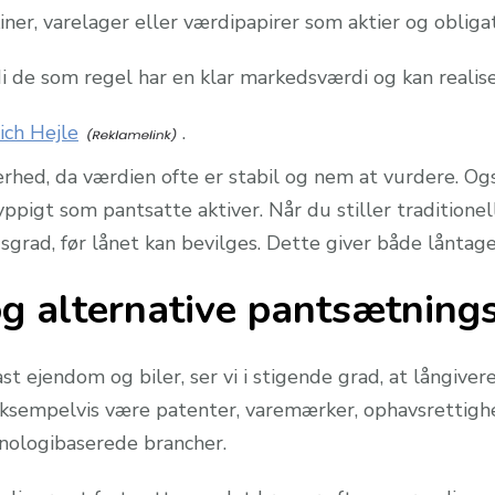
iner, varelager eller værdipapirer som aktier og obligat
rdi de som regel har en klar markedsværdi og kan realise
ich Hejle
.
rhed, da værdien ofte er stabil og nem at vurdere. Og
igt som pantsatte aktiver. Når du stiller traditionelle
grad, før lånet kan bevilges. Dette giver både låntager
 og alternative pantsætnin
ast ejendom og biler, ser vi i stigende grad, at långiv
 eksempelvis være patenter, varemærker, ophavsrettighe
knologibaserede brancher.